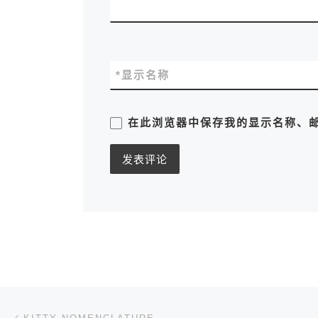
*
显示名称
在此浏览器中保存我的显示名称、
文章导航
上一篇