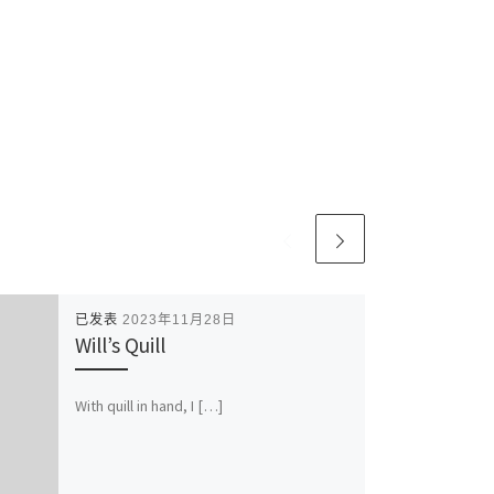
已发表
2023年11月28日
Will’s Quill
With quill in hand, I […]