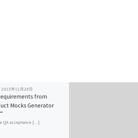
表
2023年11月28日
equirements from
uct Mocks Generator
te QA acceptance […]