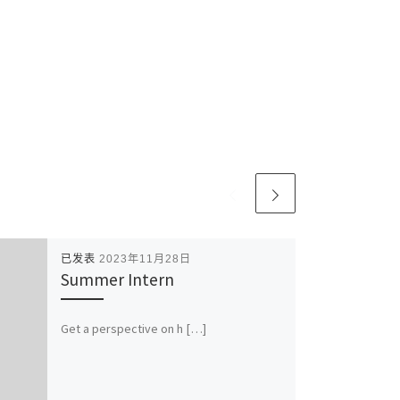
已发表
2023年11月28日
Summer Intern
Get a perspective on h […]