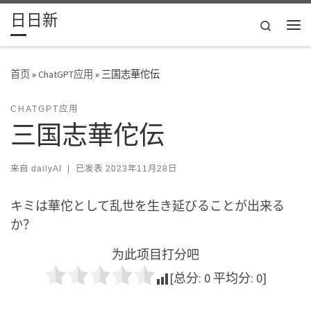
日日新
Skip to content
Search
主
首页
»
ChatGPT应用
»
三国志華佗伝
CHATGPT应用
三国志華佗伝
来自
dailyAI
|
已发表
2023年11月28日
キミは華佗として乱世を生き延びることが出来る
か？
为此项目打分吧
[总分:
0
平均分:
0
]