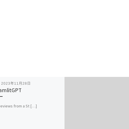
表
2023年11月28日
amlitGPT
eviews from a St […]