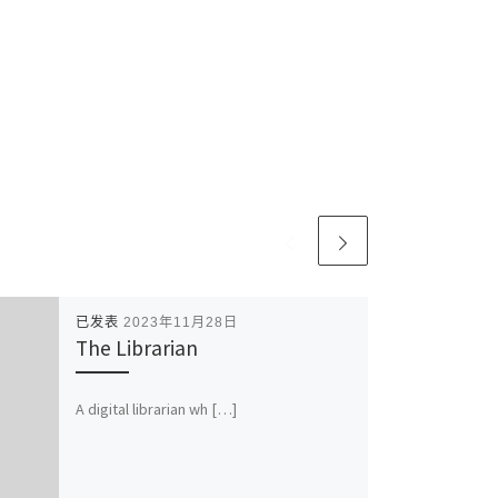
已发表
2023年11月28日
The Librarian
A digital librarian wh […]