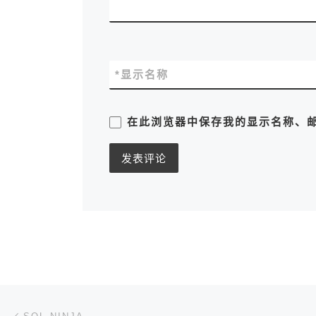
*
显示名称
在此浏览器中保存我的显示名称、
文章导航
上一篇