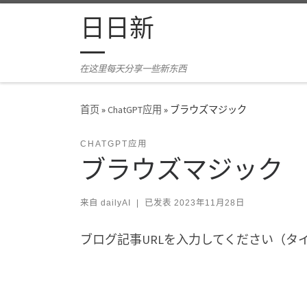
Skip to content
日日新
在这里每天分享一些新东西
首页
»
ChatGPT应用
»
ブラウズマジック
CHATGPT应用
ブラウズマジック
来自
dailyAI
|
已发表
2023年11月28日
ブログ記事URLを入力してください（タ