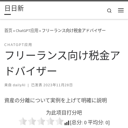
日日新
Skip to content
Search
主
首页
»
ChatGPT应用
»
フリーランス向け税金アドバイザー
CHATGPT应用
フリーランス向け税金ア
ドバイザー
来自
dailyAI
|
已发表
2023年11月28日
資産の分離について実例を上げて明確に説明
为此项目打分吧
[总分:
0
平均分:
0
]