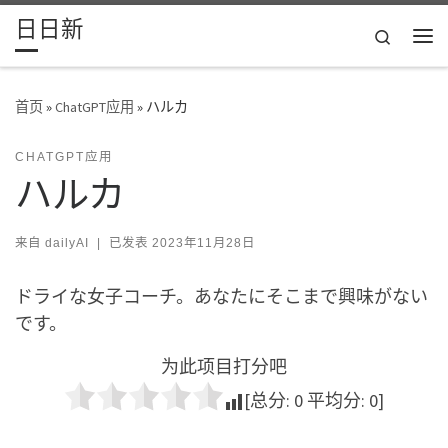
日日新
Skip to content
Search
主
首页
»
ChatGPT应用
»
ハルカ
CHATGPT应用
ハルカ
来自
dailyAI
|
已发表
2023年11月28日
ドライな女子コーチ。あなたにそこまで興味がない
です。
为此项目打分吧
[总分:
0
平均分:
0
]