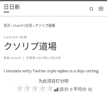
日日新
Skip to content
Search
主
首页
»
ChatGPT应用
»
クソリプ道場
CHATGPT应用
クソリプ道場
来自
dailyAI
|
已发表
2023年11月28日
I simulate witty Twitter-style replies in a dojo setting.
为此项目打分吧
[总分:
0
平均分:
0
]